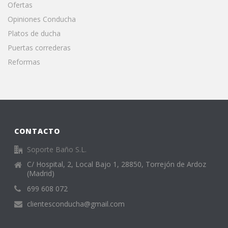
Ofertas
Opiniones Conducha
Platos de ducha
Puertas correderas
Reformas
CONTACTO
Soporte Baño S.L.
C/ Hospital, 2, Local Bajo 1, 28850, Torrejón de Ardoz
(Madrid)
699 608 072
clientesconducha@gmail.com