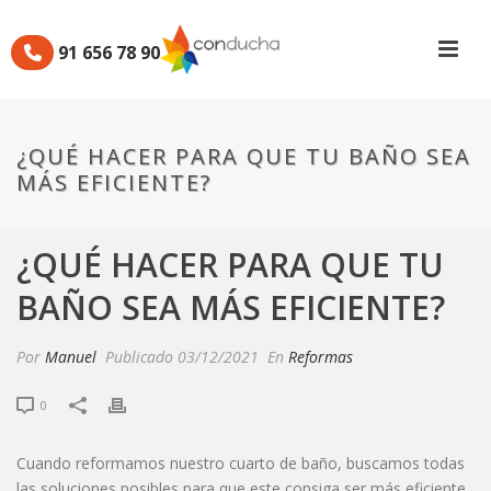
91 656 78 90
¿QUÉ HACER PARA QUE TU BAÑO SEA
MÁS EFICIENTE?
¿QUÉ HACER PARA QUE TU
BAÑO SEA MÁS EFICIENTE?
Por
Manuel
Publicado
03/12/2021
En
Reformas
0
Cuando reformamos nuestro cuarto de baño, buscamos todas
las soluciones posibles para que este consiga ser más eficiente.