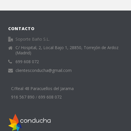
CONTACTO
Soporte Baño S.L.
C/ Hospital, 2, Local Bajo 1, 28850, Torrejón de Ardoz
(Madrid)
699 608 072
clientesconducha@gmail.com
C/Real 48 Paracuellos del Jarama
916 567 890
/
699 608 072