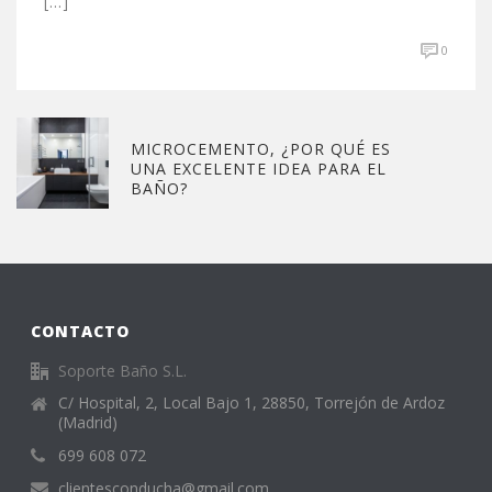
[...]
0
MICROCEMENTO, ¿POR QUÉ ES
UNA EXCELENTE IDEA PARA EL
BAÑO?
CONTACTO
Soporte Baño S.L.
C/ Hospital, 2, Local Bajo 1, 28850, Torrejón de Ardoz
(Madrid)
699 608 072
clientesconducha@gmail.com