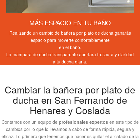
MÁS ESPACIO EN TU BAÑO
Realizando un cambio de bañera por plato de ducha ganarás
espacio para moverte confortablemente
en el baño.
La mampara de ducha transparente aportará frescura y claridad
a tu ducha diaria.
Cambiar la bañera por plato de
ducha en San Fernando de
Henares y Coslada
Contamos con un equipo de
profesionales
expertos
en este tipo de
cambios por lo que lo llevamos a cabo de forma rápida, segura y
eficaz. Lo primero que tenemos que hacer es quitar el alicatado de la