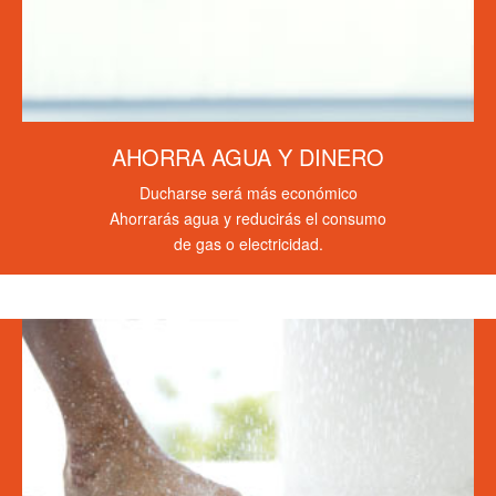
AHORRA AGUA Y DINERO
Ducharse será más económico
Ahorrarás agua y reducirás el consumo
de gas o electricidad.