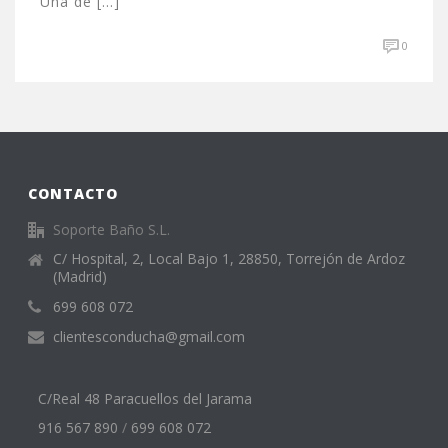
Una de [...]
0
CONTACTO
Soporte Baño S.L.
C/ Hospital, 2, Local Bajo 1, 28850, Torrejón de Ardoz
(Madrid)
699 608 072
clientesconducha@gmail.com
C/Real 48 Paracuellos del Jarama
916 567 890
/
699 608 072