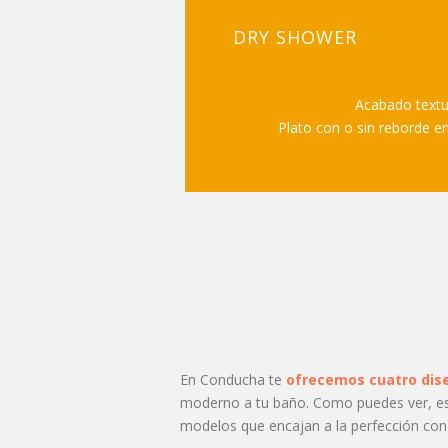
DRY SHOWER
Acabado textur
Plato con o sin reborde en
En Conducha te
ofrecemos cuatro dis
moderno a tu baño. Como puedes ver, est
modelos que encajan a la perfección con