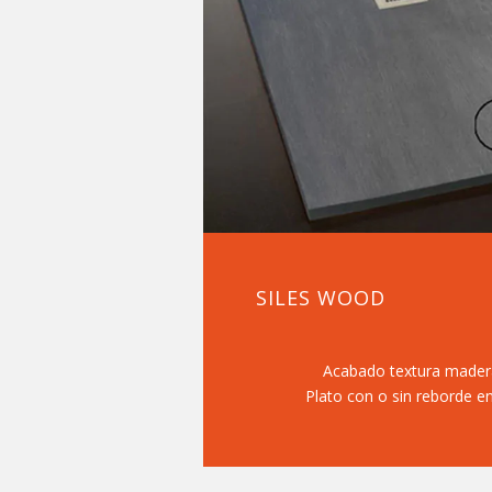
SILES WOOD
Acabado textura madera
Plato con o sin reborde en