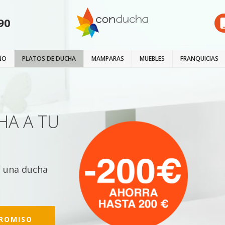
90
ÑO
PLATOS DE DUCHA
MAMPARAS
MUEBLES
FRANQUICIAS
HA A TU
e una ducha
ROMISO