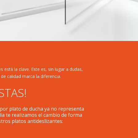
 está la clave. Este es, sin lugar a dudas,
de calidad marca la diferencia.
STAS!
 por plato de ducha ya no representa
ía te realizamos el cambio de forma
ros platos antideslizantes: