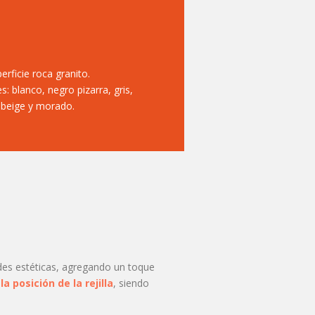
rficie roca granito.
s: blanco, negro pizarra, gris,
beige y morado.
des estéticas, agregando un toque
la posición de la rejilla
, siendo