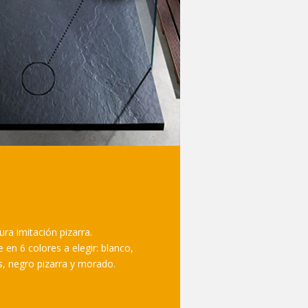
ra imitación pizarra.
 en 6 colores a elegir: blanco,
s, negro pizarra y morado.