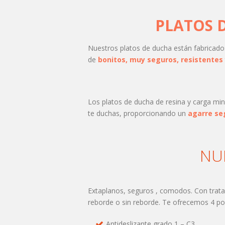
PLATOS 
Nuestros platos de ducha están fabricad
de
bonitos, muy seguros, resistentes
Los platos de ducha de resina y carga min
te duchas, proporcionando un
agarre se
NU
Extaplanos, seguros , comodos. Con tratam
reborde o sin reborde. Te ofrecemos 4 pos
Antideslizante grado 1 – C3.