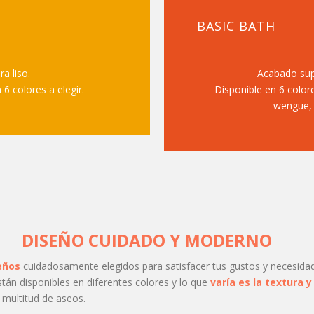
BASIC BATH
a liso.
Acabado supe
 6 colores a elegir.
Disponible en 6 colore
wengue, 
DISEÑO CUIDADO Y MODERNO
eños
cuidadosamente elegidos para satisfacer tus gustos y necesida
án disponibles en diferentes colores y lo que
varía es la textura y 
 multitud de aseos.