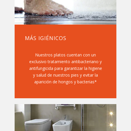
MÁS IGIÉNICOS
Nuestros platos cuentan con un
exclusivo tratamiento antibacteriano y
antifungicida para garantizar la higiene
y salud de nuestros pies y evitar la
aparición de hongos y bacterias*