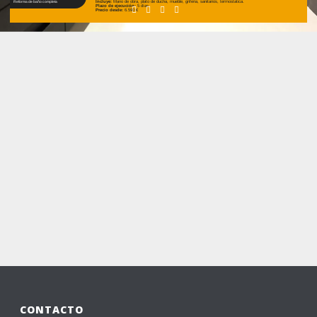
Reforma de baño completa
Incluye:
Mano de obra, plato de ducha, mueble, griferia, sanitarios, termostatica.
Plazo de ejecución:
5 días
Precio desde:
6.590 €
CONTACTO