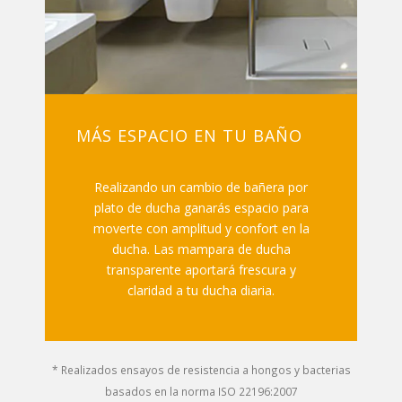
MÁS ESPACIO EN TU BAÑO
Realizando un cambio de bañera por
plato de ducha ganarás espacio para
moverte con amplitud y confort en la
ducha. Las mampara de ducha
transparente aportará frescura y
claridad a tu ducha diaria.
* Realizados ensayos de resistencia a hongos y bacterias
basados en la norma ISO 22196:2007