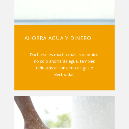
AHORRA AGUA Y DINERO
Ducharse es mucho más económico:
no sólo ahorrarás agua, también
reducirás el consumo de gas o
electricidad.