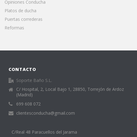
Opiniones Conducha
Platos de ducha
Puertas correderas
Reformas
CONTACTO
Soporte Baño S.L.
C/ Hospital, 2, Local Bajo 1, 28850, Torrejón de Ardoz
(Madrid)
699 608 072
clientesconducha@gmail.com
C/Real 48 Paracuellos del Jarama