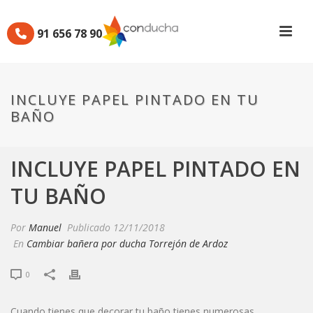
91 656 78 90
INCLUYE PAPEL PINTADO EN TU
BAÑO
INCLUYE PAPEL PINTADO EN
TU BAÑO
Por
Manuel
Publicado
12/11/2018
En
Cambiar bañera por ducha Torrejón de Ardoz
0
Cuando tienes que decorar tu baño tienes numerosas