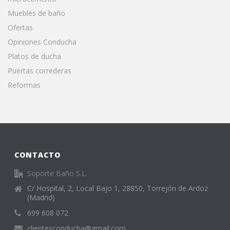
Muebles de baño
Ofertas
Opiniones Conducha
Platos de ducha
Puertas correderas
Reformas
CONTACTO
Soporte Baño S.L.
C/ Hospital, 2, Local Bajo 1, 28850, Torrejón de Ardoz
(Madrid)
699 608 072
clientesconducha@gmail.com