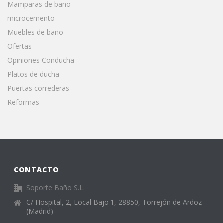
Mamparas de baño
microcemento
Muebles de baño
Ofertas
Opiniones Conducha
Platos de ducha
Puertas correderas
Reformas
CONTACTO
Soporte Baño S.L.
C/ Hospital, 2, Local Bajo 1, 28850, Torrejón de Ardoz
(Madrid)