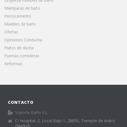
Limpieza muebles de baño
Mamparas de baño
microcemento
Muebles de baño
Ofertas
Opiniones Conducha
Platos de ducha
Puertas correderas
Reformas
CONTACTO
Soporte Baño S.L.
C/ Hospital, 2, Local Bajo 1, 28850, Torrejón de Ardoz
(Madrid)