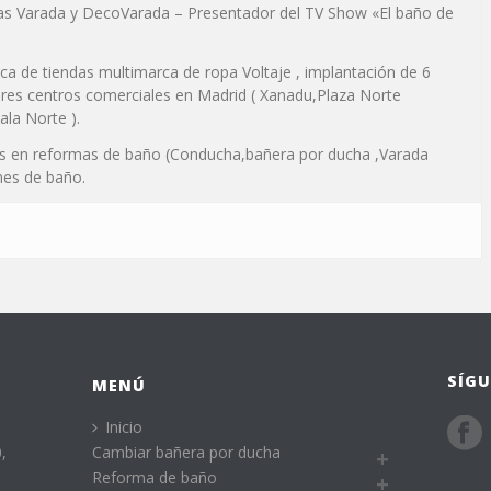
s Varada y DecoVarada – Presentador del TV Show «El baño de
a de tiendas multimarca de ropa Voltaje , implantación de 6
ores centros comerciales en Madrid ( Xanadu,Plaza Norte
ala Norte ).
as en reformas de baño (Conducha,bañera por ducha ,Varada
nes de baño.
SÍGU
MENÚ
Inicio
,
Cambiar bañera por ducha
Reforma de baño