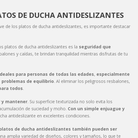
LATOS DE DUCHA ANTIDESLIZANTES
ve de los platos de ducha antideslizantes, es importante destacar
os platos de ducha antideslizantes es la
seguridad que
esbalones y caídas, te brindan tranquilidad mientras disfrutas de tu
ideales para personas de todas las edades
,
especialmente
 problemas de equilibrio
. Al eliminar los peligrosos resbalones,
para todos
.
ar y mantener
. Su superficie texturizada no solo evita los
a acumulación de suciedad y moho.
Con un simple enjuague y
cha antideslizante en excelentes condiciones.
 platos de ducha antideslizantes también pueden ser
una amplia variedad de diseños, colores y tamaños, lo que te