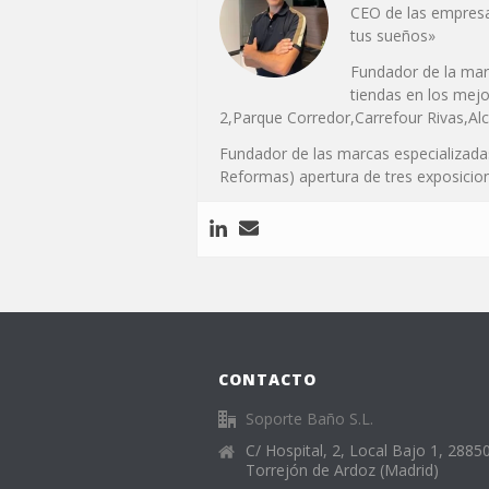
CEO de las empresa
tus sueños»
Fundador de la marc
tiendas en los mej
2,Parque Corredor,Carrefour Rivas,Alc
Fundador de las marcas especializad
Reformas) apertura de tres exposicio
CONTACTO
Soporte Baño S.L.
C/ Hospital, 2, Local Bajo 1, 28850
Torrejón de Ardoz (Madrid)