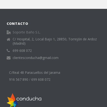
CONTACTO
Soporte Baño S.L.
C/ Hospital, 2, Local Bajo 1, 28850, Torrejón de Ardoz
(Madrid)
699 608 072
clientesconducha@gmail.com
C/Real 48 Paracuellos del Jarama
916 567 890
/
699 608 072