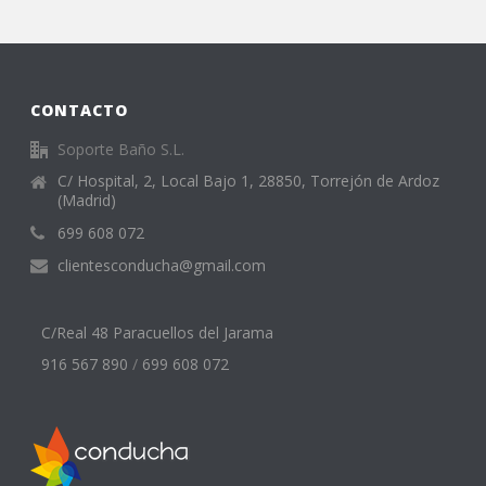
CONTACTO
Soporte Baño S.L.
C/ Hospital, 2, Local Bajo 1, 28850, Torrejón de Ardoz
(Madrid)
699 608 072
clientesconducha@gmail.com
C/Real 48 Paracuellos del Jarama
916 567 890
/
699 608 072