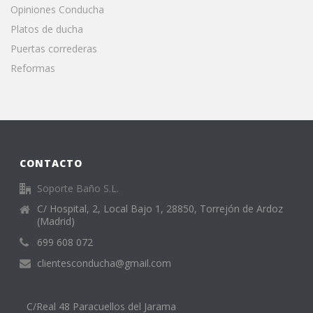
Opiniones Conducha
Platos de ducha
Puertas correderas
Reformas
CONTACTO
Soporte Baño S.L.
C/ Hospital, 2, Local Bajo 1, 28850, Torrejón de Ardoz
(Madrid)
699 608 072
clientesconducha@gmail.com
C/Real 48 Paracuellos del Jarama