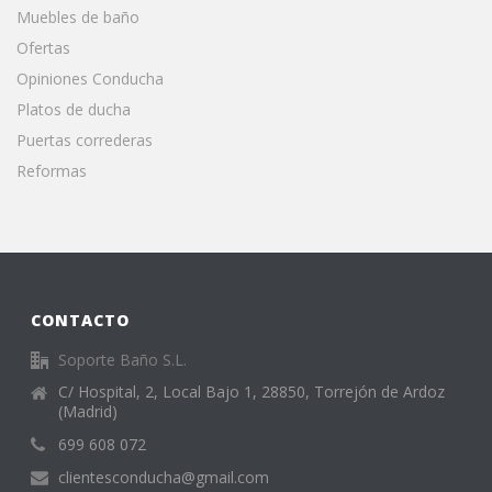
Muebles de baño
Ofertas
Opiniones Conducha
Platos de ducha
Puertas correderas
Reformas
CONTACTO
Soporte Baño S.L.
C/ Hospital, 2, Local Bajo 1, 28850, Torrejón de Ardoz
(Madrid)
699 608 072
clientesconducha@gmail.com