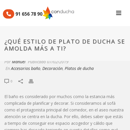
91 656 78 90
¿QUÉ ESTILO DE PLATO DE
DUCHA SE AMOLDA MÁS A
¿QUÉ ESTILO DE PLATO DE DUCHA SE
TI?
AMOLDA MÁS A TI?
Por
Manuel
Publicado
07/02/2019
En
Accesorios baño
,
Decoración
,
Platos de ducha
0
El baño es considerado por muchos como la estancia más
complicada de planificar y decorar. Si consideramos al sofá
como el protagonista principal del comedor, en el aseo nuestra
atención se centra en la ducha. Por ello, debes saber que estás
a tiempo de conseguir ese espacio acogedor y cálido que
siempre has deseado teniendo en cuenta detalles como qué