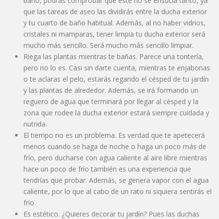
baño, podrás comprobar que éste no se ensucia tanto, ya
que las tareas de aseo las dividirás entre la ducha exterior
y tu cuarto de baño habitual. Además, al no haber vidrios,
cristales ni mamparas, tener limpia tu ducha exterior será
mucho más sencillo. Será mucho más sencillo limpiar.
Riega las plantas mientras te bañas. Parece una tontería,
pero no lo es. Casi sin darte cuenta, mientras te enjabonas
o te aclaras el pelo, estarás regando el césped de tu jardín
y las plantas de alrededor. Además, se irá formando un
reguero de agua que terminará por llegar al césped y la
zona que rodee la ducha exterior estará siempre cuidada y
nutrida.
El tiempo no es un problema. Es verdad que te apetecerá
menos cuando se haga de noche o haga un poco más de
frío, pero ducharse con agua caliente al aire libre mientras
hace un poco de frío también es una experiencia que
tendrías que probar. Además, se genera vapor con el agua
caliente, por lo que al cabo de un rato ni siquiera sentirás el
frío.
Es estético. ¿Quieres decorar tu jardín? Pues las duchas