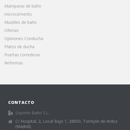
Mamparas de baño
microcemento
Muebles de baño
Ofertas
Opiniones Conducha
Platos de ducha
Puertas correderas
Reformas
CONTACTO
Soporte Baño S.L.
C/ Hospital, 2, Local Bajo 1, 28850, Torrejón de Ardoz
(Madrid)