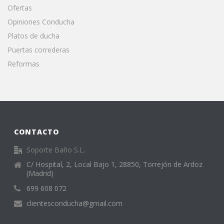
Ofertas
Opiniones Conducha
Platos de ducha
Puertas correderas
Reformas
CONTACTO
Soporte Baño S.L.
C/ Hospital, 2, Local Bajo 1, 28850, Torrejón de Ardoz
(Madrid)
699 608 072
clientesconducha@gmail.com