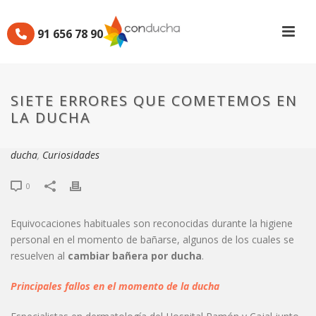
91 656 78 90
SIETE ERRORES QUE
COMETEMOS EN LA DUCHA
SIETE ERRORES QUE COMETEMOS EN
LA DUCHA
Por
Manuel
Publicado
22/04/2016
En
Cambiar bañera por ducha Madrid
,
Cambio de bañera por
ducha
,
Curiosidades
0
Equivocaciones habituales son reconocidas durante la higiene
personal en el momento de bañarse, algunos de los cuales se
resuelven al
cambiar bañera por ducha
.
Principales fallos en el momento de la ducha