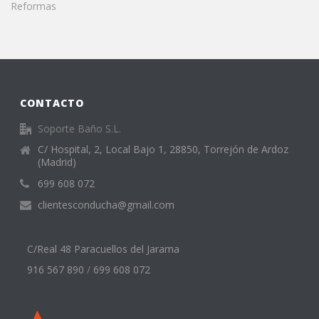
Reformas
CONTACTO
Soporte Baño S.L.
C/ Hospital, 2, Local Bajo 1, 28850, Torrejón de Ardoz
(Madrid)
699 608 072
clientesconducha@gmail.com
C/Real 48 Paracuellos del Jarama
916 567 890
/
699 608 072