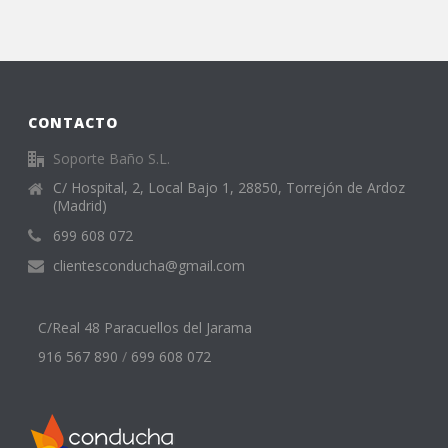
CONTACTO
Soporte Baño S.L.
C/ Hospital, 2, Local Bajo 1, 28850, Torrejón de Ardoz
(Madrid)
699 608 072
clientesconducha@gmail.com
C/Real 48 Paracuellos del Jarama
916 567 890
/
699 608 072