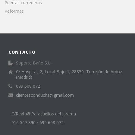
Puertas correderas
Reformas
CONTACTO
Soporte Baño S.L.
C/ Hospital, 2, Local Bajo 1, 28850, Torrejón de Ardoz
(Madrid)
699 608 072
clientesconducha@gmail.com
C/Real 48 Paracuellos del Jarama
916 567 890
/
699 608 072