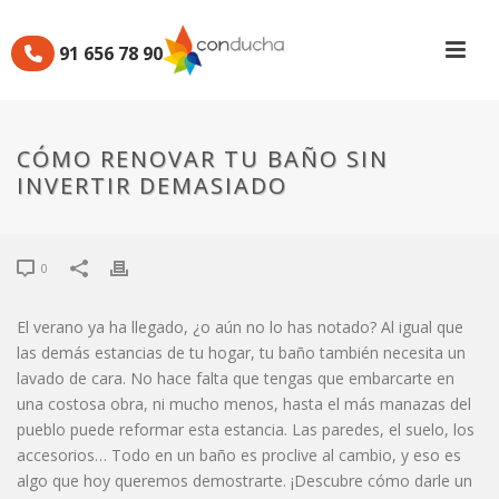
91 656 78 90
CÓMO RENOVAR TU BAÑO
SIN INVERTIR DEMASIADO
CÓMO RENOVAR TU BAÑO SIN
INVERTIR DEMASIADO
Por
Manuel
Publicado
21/06/2019
En
Muebles de baño
,
Reformas
0
El verano ya ha llegado, ¿o aún no lo has notado? Al igual que
las demás estancias de tu hogar, tu baño también necesita un
lavado de cara. No hace falta que tengas que embarcarte en
una costosa obra, ni mucho menos, hasta el más manazas del
pueblo puede reformar esta estancia. Las paredes, el suelo, los
accesorios… Todo en un baño es proclive al cambio, y eso es
algo que hoy queremos demostrarte. ¡Descubre cómo darle un