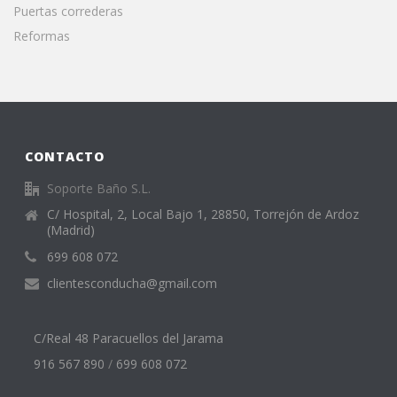
Puertas correderas
Reformas
CONTACTO
Soporte Baño S.L.
C/ Hospital, 2, Local Bajo 1, 28850, Torrejón de Ardoz
(Madrid)
699 608 072
clientesconducha@gmail.com
C/Real 48 Paracuellos del Jarama
916 567 890
/
699 608 072