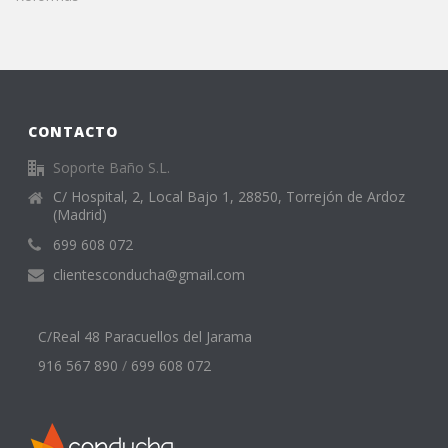
CONTACTO
Soporte Baño S.L.
C/ Hospital, 2, Local Bajo 1, 28850, Torrejón de Ardoz
(Madrid)
699 608 072
clientesconducha@gmail.com
C/Real 48 Paracuellos del Jarama
916 567 890
/
699 608 072