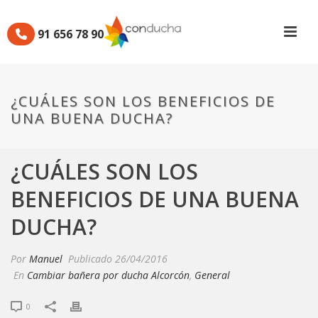
91 656 78 90
¿CUÁLES SON LOS BENEFICIOS DE
UNA BUENA DUCHA?
¿CUÁLES SON LOS
BENEFICIOS DE UNA BUENA
DUCHA?
Por
Manuel
Publicado
26/04/2016
En
Cambiar bañera por ducha Alcorcón
,
General
0