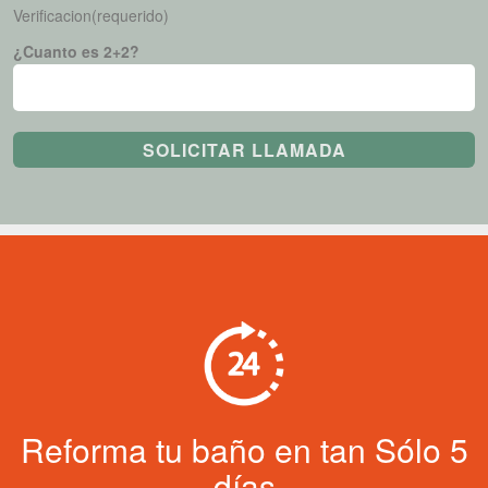
Verificacion(requerido)
¿Cuanto es 2+2?
Reforma tu baño en tan Sólo 5
días