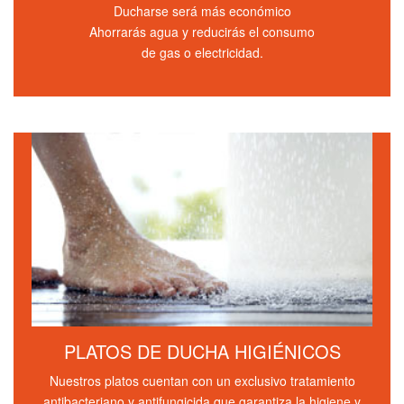
Ducharse será más económico
Ahorrarás agua y reducirás el consumo
de gas o electricidad.
PLATOS DE DUCHA HIGIÉNICOS
Nuestros platos cuentan con un exclusivo tratamiento
antibacteriano y antifungicida que garantiza la higiene y