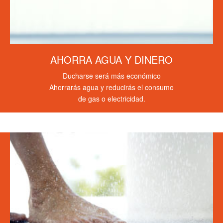
AHORRA AGUA Y DINERO
Ducharse será más económico
Ahorrarás agua y reducirás el consumo
de gas o electricidad.